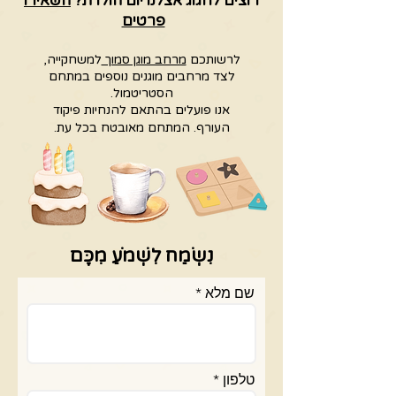
רוצים לחגוג אצלנו יום הולדת?
השאירו
פרטים
לרשותכם
מרחב מוגן סמוך
למשחקייה,
לצד מרחבים מוגנים נוספים במתחם
הסטריטמול.
אנו פועלים בהתאם להנחיות פיקוד
העורף.
המתחם מאובטח בכל עת.
נִשְׂמַח לִשְׁמֹעַ מִכֶּם
שם מלא
טלפון