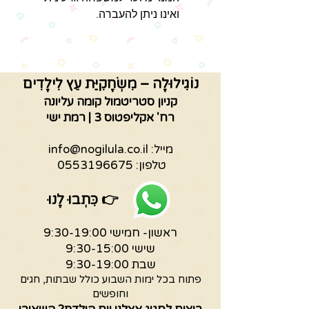
ואינו ניתן להעברה.
הכניסה למשחקייה על בסיס
מקום פנוי. רכישת מנוי אינה מקנה
קדימות בתור.
הכניסה לאזור הפעילות עם
נוֹגִילוּלָה – מִשְׂחָקִיַּת עֵץ לִילָדִים
גרביים בלבד (ילדים ומבוגרים).
קניון סטריטמול קומה עליונה
ניתן לרכוש גרביים בקופה.
רח' אקליפטוס 3 | רמת ישי
מייל:
info@nogilula.co.il
טלפון:
0553196675
👉
כִּתְבוּ לָנוּ
ראשון- חמישי 9:30-19:00
שישי 9:30-15:00
שבת 9:30-19:00
פתוח בכל ימות השבוע כולל שבתות, חגים
וחופשים