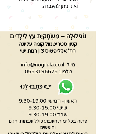
ואינו ניתן להעברה.
הכניסה למשחקייה על בסיס
מקום פנוי. רכישת מנוי אינה מקנה
קדימות בתור.
הכניסה לאזור הפעילות עם
נוֹגִילוּלָה – מִשְׂחָקִיַּת עֵץ לִילָדִים
גרביים בלבד (ילדים ומבוגרים).
קניון סטריטמול קומה עליונה
ניתן לרכוש גרביים בקופה.
רח' אקליפטוס 3 | רמת ישי
מייל:
info@nogilula.co.il
טלפון:
0553196675
👉
כִּתְבוּ לָנוּ
ראשון- חמישי 9:30-19:00
שישי 9:30-15:00
שבת 9:30-19:00
פתוח בכל ימות השבוע כולל שבתות, חגים
וחופשים