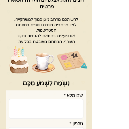
רוצים לחגוג אצלנו יום הולדת?
השאירו
פרטים
לרשותכם
מרחב מוגן סמוך
למשחקייה,
לצד מרחבים מוגנים נוספים במתחם
הסטריטמול.
אנו פועלים בהתאם להנחיות פיקוד
העורף.
המתחם מאובטח בכל עת.
נִשְׂמַח לִשְׁמֹעַ מִכֶּם
שם מלא
טלפון