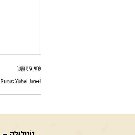
פרטי איש הקשר
 Ramat Yishai, Israel
נוֹגִילוּלָה – 