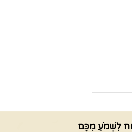
ַח לִשְׁמֹעַ מִכֶּם