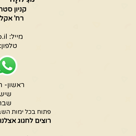
קניון סטר
רח' אקליפטוס 3
מייל:
.il
טלפון: 53196675
ראשון- חמישי 0
שישי -15:00
שבת -19:00
פתוח בכל ימות השבו
רוצים לחגוג אצלנו