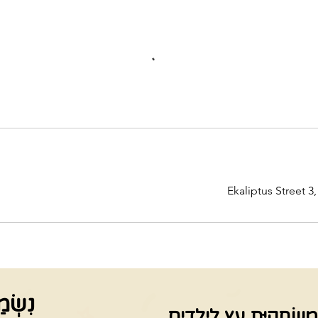
Ekaliptus Street 3,
נִשְׂמ
מִשְׂחָקִיַּת עֵץ לִילָדִים