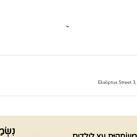
Ekaliptus Street 3,
נִשְׂמ
מִשְׂחָקִיַּת עֵץ לִילָדִים