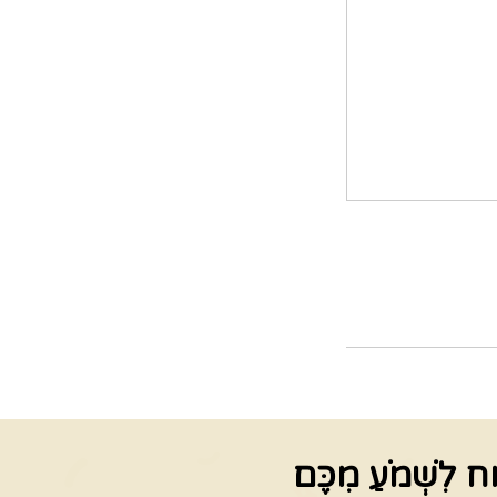
ַח לִשְׁמֹעַ מִכֶּם