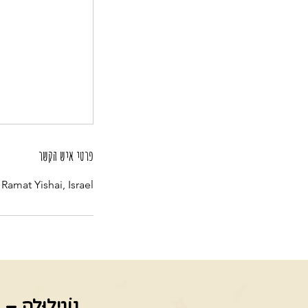
פרטי איש הקשר
 Ramat Yishai, Israel
נוֹגִילוּלָה – 