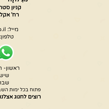
קניון סטר
רח' אקליפטוס 3
מייל:
.il
טלפון: 53196675
ראשון- חמישי 0
שישי -15:00
שבת -19:00
פתוח בכל ימות השבו
רוצים לחגוג אצלנו