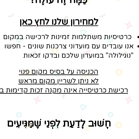
כַּמָּה זֶה עוֹלֶה?
​למחירון שלנו לחץ כאן​
כרטיסיות משתלמות זמינות לרכישה במקום
אנו עובדים עם מועדוני צרכנות שונים - חפשו
"נוגילולה" במועדון שלכם ובדקו זכאות
הכניסה על בסיס מקום פנוי
לא ניתן לשריין מקום מראש
רכישת כרטיסייה אינה מקנה זכות קדימות ב
חָשׁוּב לָדַעַת לִפְנֵי שֶׁמַּגִּיעִים