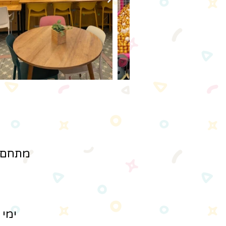
מתחם ב
ימי 