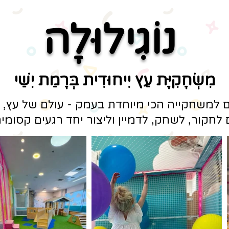
נוֹגִילוּלָה
מִשְׂחָקִיָּת עֵץ יִיחוּדִית בְּרָמַת יִשַׁי
 למשחקייה הכי מיוחדת בעמק - עולם של עץ, דמי
לחקור, לשחק, לדמיין וליצור יחד רגעים קסומי