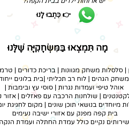
"יש ארוחות ילדים בבית הקפה?"
👉
כִּתְבוּ לָנוּ
מָה תִּמְצְאוּ בַּמִּשְׂחָקִיָּה שֶׁלָּנוּ
 סלסלות משחק מגוונות | בריכת כדורים | טרמפו
 משחק הגהים | לוח רב תכליתי |בית בלונים ייחודי
אוהל טיפי ועמדות נגרות | סוסי עץ ובימבות |
קטנטנים | שולחנות הרכבה עם פאזלים | אזור 
ות מיוחדים בנושאי תוכן שונים | מקום לחגיגת יום
בית קפה מפנק עם אזורי ישיבה נעימים
ירותים נקיים כולל עמדת החתלה ועמדת הנקה