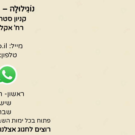
נוֹגִילוּלָה – 
קניון סטר
רח' אקליפטוס 3
מייל:
.il
טלפון: 53196675
ראשון- חמישי 0
שישי -15:00
שבת -19:00
פתוח בכל ימות השבו
רוצים לחגוג אצלנו