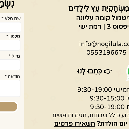
נִשְׂמ
מִשְׂחָקִיַּת עֵץ לִילָדִים
יטמול קומה עליונה
שם מלא
 | רמת ישי
טלפון
info@nogilula.co
05
מייל
👉
כִּתְבוּ לָנוּ
הודעה
9:30-19:0
9:30
9:30
ע כולל שבתות, חגים וחופשים
 יום הולדת?
השאירו פרטים