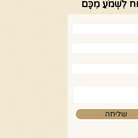
ַח לִשְׁמֹעַ מִכֶּם
שליחה