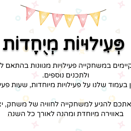
לקו
חות יקרים
מבצע
קיץ 2023 הסתיים
פְּעִילוּיוֹת מְיֻחָדוֹת
ח
כים ומצפים לראותכם.ן במשחקייה :)
יימים במשחקייה פעילויות מגוונות בהתאם לח
ולתכנים נוספים.
בעמוד שלנו על פעילויות מיוחדות, שעות פעילו
לנוחיותכם קישור
לדף הבית
 אתכם להגיע למשחקייה לחוויה של משחק, יצ
באווירה מיוחדת ומהנה לאורך כל השנה