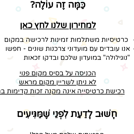
כַּמָּה זֶה עוֹלֶה?
​למחירון שלנו לחץ כאן​
כרטיסיות משתלמות זמינות לרכישה במקום
אנו עובדים עם מועדוני צרכנות שונים - חפשו
"נוגילולה" במועדון שלכם ובדקו זכאות
הכניסה על בסיס מקום פנוי
לא ניתן לשריין מקום מראש
רכישת כרטיסייה אינה מקנה זכות קדימות בת
חָשׁוּב לָדַעַת לִפְנֵי שֶׁמַּגִּיעִים