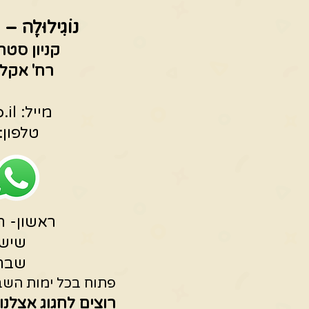
נוֹגִילוּלָה – 
קניון סטר
רח' אקליפטוס 3
מייל:
.il
טלפון: 53196675
ראשון- חמישי 0
שישי -15:00
שבת -19:00
פתוח בכל ימות השבו
רוצים לחגוג אצלנו