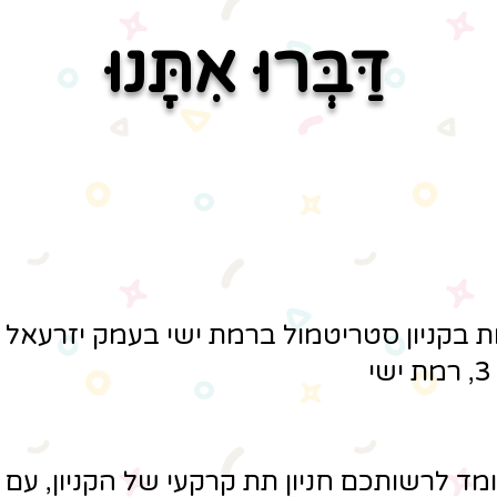
דַּבְּרוּ אִתָּנוּ
בקניון סטריטמול ברמת ישי בעמק יזרעאל 
ד לרשותכם חניון תת קרקעי של הקניון, עם ח