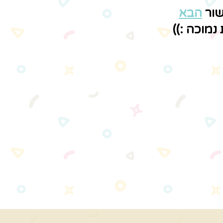
שור
הבא
נמוכה :))