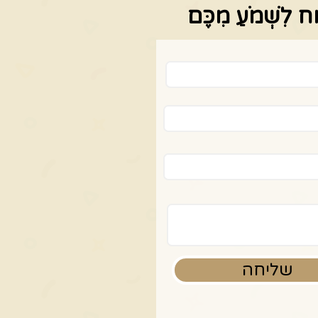
ַח לִשְׁמֹעַ מִכֶּם
שליחה