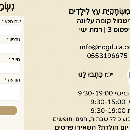
נִשְׂמ
מִשְׂחָקִיַּת עֵץ לִילָדִים
יטמול קומה עליונה
שם מלא
 | רמת ישי
טלפון
info@nogilula.co
05
מייל
👉
כִּתְבוּ לָנוּ
הודעה
9:30-19:0
9:30
9:30
ע כולל שבתות, חגים וחופשים
 יום הולדת?
השאירו פרטים